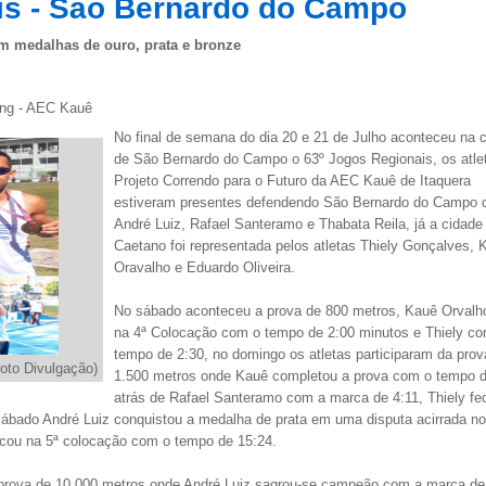
is - São Bernardo do Campo
m medalhas de ouro, prata e bronze
ing - AEC Kauê
No final de semana do dia 20 e 21 de Julho aconteceu na 
de São Bernardo do Campo o 63º Jogos Regionais, os atle
Projeto Correndo para o Futuro da AEC Kauê de Itaquera
estiveram presentes defendendo São Bernardo do Campo
André Luiz, Rafael Santeramo e Thabata Reila, já a cidade
Caetano foi representada pelos atletas Thiely Gonçalves, 
Oravalho e Eduardo Oliveira.
No sábado aconteceu a prova de 800 metros, Kauê Orvalho
na 4ª Colocação com o tempo de 2:00 minutos e Thiely c
tempo de 2:30, no domingo os atletas participaram da prov
oto Divulgação)
1.500 metros onde Kauê completou a prova com o tempo d
atrás de Rafael Santeramo com a marca de 4:11, Thiely fe
ábado André Luiz conquistou a medalha de prata em uma disputa acirrada no
icou na 5ª colocação com o tempo de 15:24.
 prova de 10.000 metros onde André Luiz sagrou-se campeão com a marca de