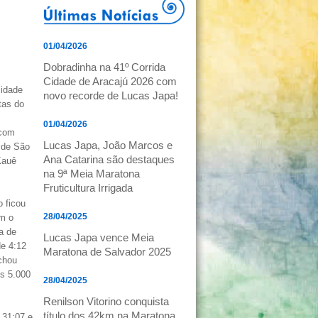
01/04/2026
Dobradinha na 41º Corrida
Cidade de Aracajú 2026 com
cidade
novo recorde de Lucas Japa!
tas do
01/04/2026
 com
Lucas Japa, João Marcos e
 de São
Ana Catarina são destaques
Kauê
na 9ª Meia Maratona
Fruticultura Irrigada
 ficou
28/04/2025
om o
a de
Lucas Japa vence Meia
e 4:12
Maratona de Salvador 2025
chou
s 5.000
28/04/2025
Renilson Vitorino conquista
título dos 42km na Maratona
 31:07 e