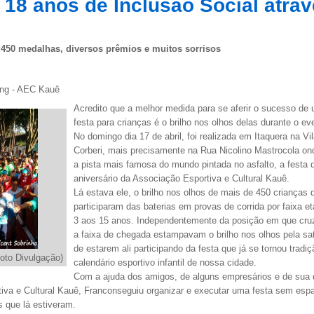
8 anos de Inclusão Social atrav
, 450 medalhas, diversos prêmios e muitos sorrisos
ing - AEC Kauê
Acredito que a melhor medida para se aferir o sucesso de
festa para crianças é o brilho nos olhos delas durante o ev
No domingo dia 17 de abril, foi realizada em Itaquera na Vi
Corberi, mais precisamente na Rua Nicolino Mastrocola ond
a pista mais famosa do mundo pintada no asfalto, a festa 
aniversário da Associação Esportiva e Cultural Kauê.
Lá estava ele, o brilho nos olhos de mais de 450 crianças 
participaram das baterias em provas de corrida por faixa et
3 aos 15 anos. Independentemente da posição em que cr
a faixa de chegada estampavam o brilho nos olhos pela sa
de estarem ali participando da festa que já se tornou tradi
oto Divulgação)
calendário esportivo infantil de nossa cidade.
Com a ajuda dos amigos, de alguns empresários e de sua d
iva e Cultural Kauê, Franconseguiu organizar e executar uma festa sem esp
s que lá estiveram.