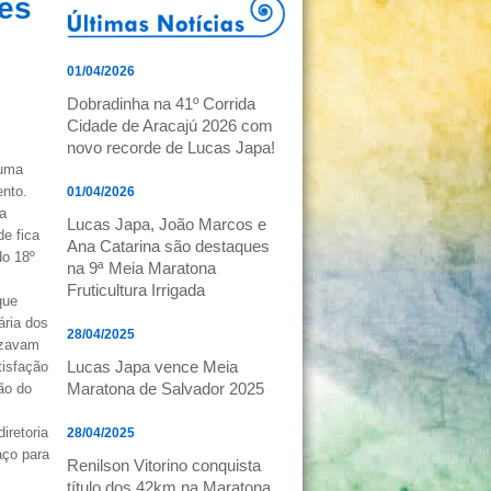
és
01/04/2026
Dobradinha na 41º Corrida
Cidade de Aracajú 2026 com
novo recorde de Lucas Japa!
 uma
ento.
01/04/2026
la
Lucas Japa, João Marcos e
e fica
Ana Catarina são destaques
do 18º
na 9ª Meia Maratona
Fruticultura Irrigada
que
ária dos
28/04/2025
uzavam
Lucas Japa vence Meia
tisfação
Maratona de Salvador 2025
ção do
iretoria
28/04/2025
aço para
Renilson Vitorino conquista
título dos 42km na Maratona