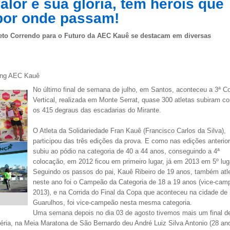
alor e sua glória, tem heróis que
por onde passam!
ojeto Correndo para o Futuro da AEC Kauê se destacam em diversas
ting AEC Kauê
No último final de semana de julho, em Santos, aconteceu a 3ª Co
Vertical, realizada em Monte Serrat, quase 300 atletas subiram co
os 415 degraus das escadarias do Mirante.
O Atleta da Solidariedade Fran Kauê (Francisco Carlos da Silva),
participou das três edições da prova. E como nas edições anterio
subiu ao pódio na categoria de 40 a 44 anos, conseguindo a 4ª
colocação, em 2012 ficou em primeiro lugar, já em 2013 em 5º lug
Seguindo os passos do pai, Kauê Ribeiro de 19 anos, também atle
neste ano foi o Campeão da Categoria de 18 a 19 anos (vice-ca
2013), e na Corrida do Final da Copa que aconteceu na cidade de
Guarulhos, foi vice-campeão nesta mesma categoria.
Uma semana depois no dia 03 de agosto tivemos mais um final d
éria, na Meia Maratona de São Bernardo deu André Luiz Silva Antonio (28 an