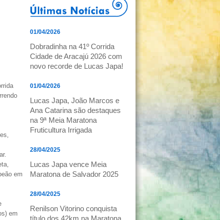
01/04/2026
Dobradinha na 41º Corrida
Cidade de Aracajú 2026 com
novo recorde de Lucas Japa!
rrida
01/04/2026
rrendo
Lucas Japa, João Marcos e
Ana Catarina são destaques
na 9ª Meia Maratona
Fruticultura Irrigada
res,
28/04/2025
ar.
Lucas Japa vence Meia
ta,
Maratona de Salvador 2025
mpeão em
28/04/2025
e
Renilson Vitorino conquista
os) em
título dos 42km na Maratona