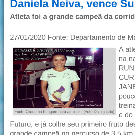
Daniela Neiva, vence S
Atleta foi a grande campeã da corri
27/01/2020 Fonte: Departamento de M
A at
na n
RUN,
CURI
JANE
pouc
trei
Fonte:Clique na Imagem para ampliar - (Foto Divulgação)
e do
Futuro, e já colhe seu primeiro fruto d
grande campeã no percurso de 3,5 km.