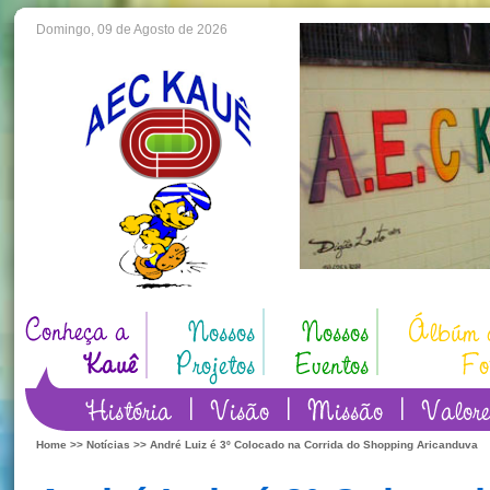
Domingo, 09 de Agosto de 2026
Home
>>
Notícias
>> André Luiz é 3º Colocado na Corrida do Shopping Aricanduva