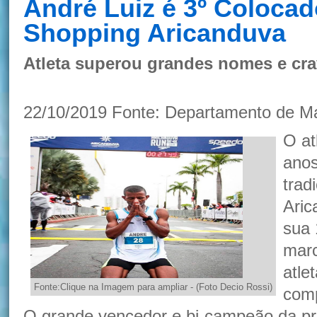
André Luiz é 3º Colocad
Shopping Aricanduva
Atleta superou grandes nomes e cra
22/10/2019 Fonte: Departamento de M
O at
anos
trad
Aric
sua 
marc
atle
Fonte:Clique na Imagem para ampliar - (Foto Decio Rossi)
comp
O grande vencedor e bi-campeão da pro